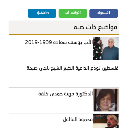
فيسبوك
واتس آب
لينكدإن
مواضيع ذات صلة
الأب يوسف سعادة 1939-2019
فلسطين تودّع الداعية الكبير الشيخ ناجي صبحة
الدكتورة مهية حمدي خلفة
محمود العالول