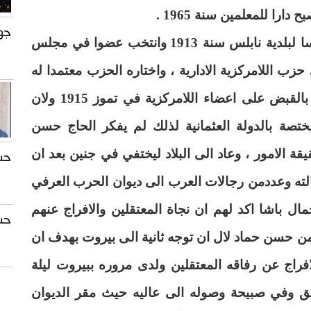
ا للمعلمين سنة 1965 .
جه
ولتصبح جامعة في العام 1977 . عين رئيسا لبلدية نابلس سنة 1913 وانتخب عضوا في مجلس
 حزب اللامركزية الادارية ، واختاره الحزب معتمدا له
في نابلس . اصدر السفاح جمال باشا امرا بالقبض على اعضاء اللامركزية في تموز 1915 ولان
تصة بالدولة العثمانية لذلك لم يفكر الحاج حسن
قة الامور ، وعاد الى البلاد ليختفي في جنين بعد ان
حسن 
ته وعددمن رجالات العرب الى ديوان الحرب العرفي
ال باشا اكد لهم ان نجاة المعتقلين والافراج عنهم
حسن 
 حسن حماد لال ان توجه ثانية الى بيروت بهدف ان
راج عن رفاقه المعتقلين ولدى مروره ببيروت ليلة
 نصب مشانق وفي صبيحة وصوله الى عاليه حيث مقر الديوان