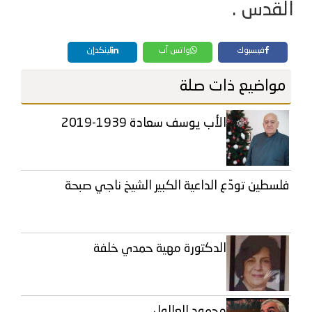
القدس .
فيسبوك
واتس آب
لينكدإن
مواضيع ذات صلة
الأب يوسف سعادة 1939-2019
فلسطين تودّع الداعية الكبير الشيخ ناجي صبحة
الدكتورة مهية حمدي خلفة
محمود العالول