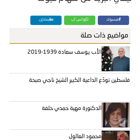
فيسبوك
واتس آب
لينكدإن
مواضيع ذات صلة
الأب يوسف سعادة 1939-2019
فلسطين تودّع الداعية الكبير الشيخ ناجي صبحة
الدكتورة مهية حمدي خلفة
محمود العالول