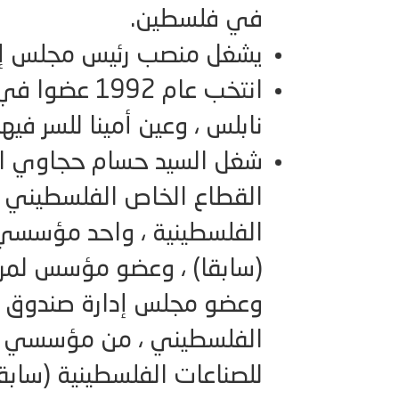
في فلسطين.
يشغل منصب رئيس مجلس إدا
انتخب عام 92
نابلس ، وعين أمينا للسر فيها
شغل السيد حسام حجاوي ا
القطاع الخاص الفلسطيني 
الفلسطينية ، واحد مؤسسي و
(سابقا) ، وعضو مؤسس لمركز 
وعضو مجلس إدارة صندوق ال
الفلسطيني ، من مؤسسي وع
للصناعات الفلسطينية (سابقا