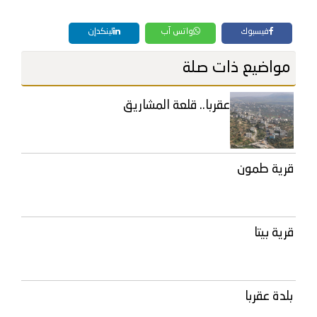
فيسبوك
واتس آب
لينكدإن
مواضيع ذات صلة
عقربا.. قلعة المشاريق
قرية طمون
قرية بيتا
بلدة عقربا