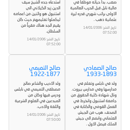
صعب. بدأ حياته موظفاً في
استدعاه جده الشيخ سيف
مالية نابل قبل الحرب العالمية
الدين زيد الكيلاني الى
الاولى براتب شهري قدره ليرة
استنبول هو واثنين من اعمامه
عثمانية ذهب .
ليكملوا تعليمهم حيث كان
يقيم الجد هناك مقرباً من
تاريخ النشر: 14/01/2006
السلطان.
07:52:00
تاريخ النشر: 14/01/2006
07:52:00
صالح الصمادي
صالح التميمي
1877-1922
1893-1933
ولد في نابلس وتعلم في
ولد الاديب والشاعر صالح
مدارسها وفي مدارس بيروت.
مصطفى التميمي في نابلس
ونال شهادة كلية الحقوق من
ودرس فيها وكان من
جامعة استنبول وانخرط في
المبدعين في العلوم الشرعية
العمل القومي والكتابة في
واللغة والادب.
الصحف. هرب من الجيش
تاريخ النشر: 14/01/2006
العثماني وانضم الى جيش
07:50:00
الملك فيصل الاول .