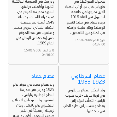
حامولة الصوافطة في
ودرست في المدرسة العائشية
طوباس كان من أوائل الاطباء
الثانوية وأكملت دراستها
الذين تخرجوا من جامعة
الثانوية بمدرسة الفرندز في
استنبول في العام 1916 .
مدينة رام الله. انتخبت عام
درس عصام في كلية النجاح
1949 أمينة لسر جمعية
الوطنية وكان طيلة دراسته
الاتحاد النسائي العربي بنابلس
من المتفوقين اللامعين .
واستمرت في هذا الموقع
حتى إبعادها عن الوطن في
تاريخ النشر: 15/01/2006
العام 1969.
04:37:00
تاريخ النشر: 15/01/2006
04:36:00
عصام السرطاوي
عصام حماد
1923-1983
ولد عصام حماد في جرش عام
1925 ودرس في مدرسة
ولد الدكتور عصام سرطاوي
النجاح الوطنية بنابلس ،
في قرية سرطة – غرب جنوب
استشهد والده برصاص الاحتلال
نابلس – التجأت اسرته إلى
الانكليزي عام 1936 . وكان
بغداد وانتسب إلى كلية الطب
لرحيلة ار عميقاً في نفس
في جامعتها .
صاحب الترجمة . أكمل دراسته