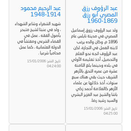
عبد الرؤوف رزق
عبد الرحيم محمود
المصري أبو رزق
1914-1948
1869-1960
شهيد الشعراء وشاعر الشهداء
، ولد في عنبتا لشيخ متبحر
ولد عبد الرؤوف رزوق إسماعيل
بأصول الفقه ، عمل في
المصري في مدينة نابلس عام
القضاء الشرعي ومفتشاً في
1896 م، وكان والده يرغب
الدولة العثمانية ، كما عمل
لابنه العمل في التجارة، لكن
محامياً شرعيا .
عبد الرؤوف اتجه نحو العلم
والتحصيل، أخذ تعليمه الأولي
تاريخ النشر: 15/01/2006
في بلده وحينما بلغ الثامنة
04:24:00
عشرة من عمره التحق بالأزهر
الشريف حيث بقي هناك سبع
سنوات، أخذ خلالها عن علماء
الأزهر كالعلامة أحمد زكي
باشا والشيخ عبد العزيز البشري
والسيد رشيد رضا.
تاريخ النشر: 15/01/2006
04:25:00