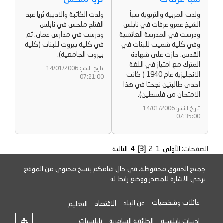
ولدت المربية والتربوية سبأ
ولدت الكاتبة والاديبة ثريا عبد
الشيخ عمرو عرفات في نابلس
الفتاح ملحس في نابلس
ودرست في المدرسة العائشية
ودرست في مدارس عمان. ثم
وفي كلية شميت للبنات في
في كلية بيروت للبنات (كلية
القدس. حازت على شهادة
بيروت الجامعية).
المترك مع امتياز في اللغة
تاريخ النشر: 14/01/2006
الانجليزية عام 1940 ( كانت
07:21:00
احدى طالبتين نجحتا في هذا
الامتحان من فلسطين).
تاريخ النشر: 14/01/2006
07:35:00
الصفحات:
الأولى
1
2
[3]
4
التالية
جميع الحقوق محفوظة، في حال قيامكم بنسخ محتوى من الموقع
يرجى الاشارة للمصدر ووضع رابط له
عائلات وشخصيات
عن البلد
الاقتصاد
التعليم
ادبيات نابلسية
الطائفة السامرية
نابلسيات