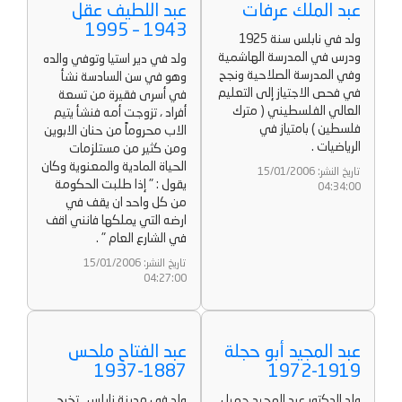
عبد الملك عرفات
عبد اللطيف عقل
1943 – 1995
ولد في نابلس سنة 1925
ودرس في المدرسة الهاشمية
ولد في دير استيا وتوفي والده
وفي المدرسة الصلاحية ونجح
وهو في سن السادسة نشأ
في فحص الاجتياز إلى التعليم
في أسرى فقيرة من تسعة
العالي الفلسطيني ( مترك
أفراد ، تزوجت أمه فنشأ يتيم
فلسطين ) بامتياز في
الاب محروماً من حنان الابوين
الرياضيات .
ومن كثير من مستلزمات
الحياة المادية والمعنوية وكان
تاريخ النشر: 15/01/2006
يقول : " إذا طلبت الحكومة
04:34:00
من كل واحد ان يقف في
ارضه التي يملكها فانني اقف
في الشارع العام " .
تاريخ النشر: 15/01/2006
04:27:00
عبد المجيد أبو حجلة
عبد الفتاح ملحس
1887-1937
1919-1972
ولد الدكتور عبد المجيد جميل
ولد في مدينة نابلس . تخرج