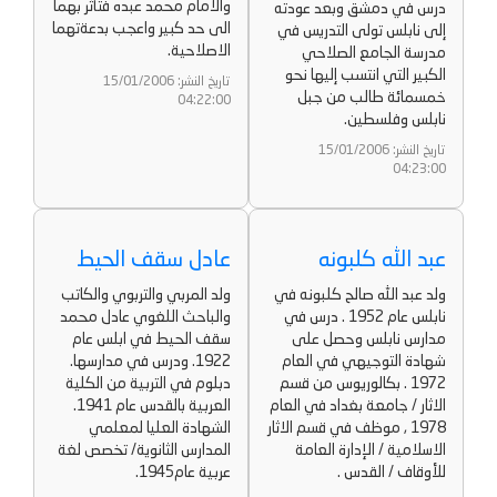
والامام محمد عبده فتأثر بهما
درس في دمشق وبعد عودته
الى حد كبير واعجب بدعةتهما
إلى نابلس تولى التدريس في
الاصلاحية.
مدرسة الجامع الصلاحي
الكبير التي انتسب إليها نحو
تاريخ النشر: 15/01/2006
خمسمائة طالب من جبل
04:22:00
نابلس وفلسطين.
تاريخ النشر: 15/01/2006
04:23:00
عبد الله كلبونه
عادل سقف الحيط
ولد عبد الله صالح كلبونه في
ولد المربي والتربوي والكاتب
نابلس عام 1952 . درس في
والباحث اللغوي عادل محمد
مدارس نابلس وحصل على
سقف الحيط في ابلس عام
شهادة التوجيهي في العام
1922. ودرس في مدارسها.
1972 . بكالوريوس من قسم
دبلوم في التربية من الكلية
الاثار / جامعة بغداد في العام
العربية بالقدس عام 1941.
1978 , موظف في قسم الاثار
الشهادة العليا لمعلمي
الاسلامية / الإدارة العامة
المدارس الثانوية/ تخصص لغة
للأوقاف / القدس .
عربية عام1945.