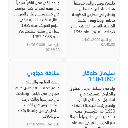
والده الذي عمل قاضياً شرعياً
باليمن لوجود والده موظفاً
في هذه المدن. اكمل دراسته
هناك، عاد الى فلسطين
في مصر وحصل على الشهادة
وتعلم في مدارس الحكومة
العالية لكلية الشريعة في
بنابلس ويافا وفي الكلية
الازهر الشريف سنة 1955 .
العربية بالقدس الشريف. ونال
عمل في سلك التعليم من
شهادة التعليم العام 1932 .
سنة 1955-1983.
تاريخ النشر: 14/01/2006
07:40:00
تاريخ النشر: 14/01/2006
07:39:00
سليمان طوقان
سلافة حجاوي
1890-158
ولدت الشاعرة والباحثة
والمترجمة سلافة حسن طاهر
ولد في السلط . درس الحقوق
حجاوي في نابلس . وتعلمت
والعلوم العسكرية في
في مدارسها ونالت درجة
استنبول . جاء الى نابلس
البكالوريوس في الادب
واصبح رئيساً للبلدية (1925-
الانكليزي من جامعة بغداد
1950) من مؤسسي حزب
عام 1956.
(الدفاع) الذي خاض نزاعاً طويلاً
مع الحزب ( العربي) مما عاد
تاريخ النشر: 14/01/2006